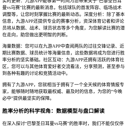
实时更新：九游APP能够第一时间为您带来关于“巴黎圣日耳
曼vs马赛”比赛的最新消息，包括球队的首发阵容、临场战术
调整等，让您时刻掌握比赛的最新动态。深度分析：除了基本
信息，九游APP还提供专业的赛事分析，资深体育记者和评论
员将从数据、战术、球员状态等多个角度，为您解读比赛的潜
在走向，助您做出更明智的判断。
海量数据：您可以在九游APP中查阅两队的过往交锋记录、近
期比赛数据、球员统计等海量信息，这些数据将成为您进行胜
率分析的坚实基础。社区互动：九游APP还拥有活跃的体育社
区，您可以与其他体育爱好者交流看法，分享预测，甚至参与
到各种有趣的讨论和竞猜活动中。
拥有了九游APP，您就相当于拥有了一个全天候的体育情报专
家，能够随时随地获取最权威、最及时的信息，为您的“今晚
必中”提供最坚实的保障。
胜率分析的科学视角：数据模型与盘口解读
在深入探讨“巴黎圣日耳曼vs马赛”的胜率时，我们不能仅仅停