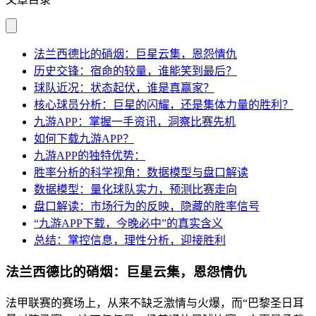
法兰西德比的硝烟：巨星云集，恩怨情仇
历史交锋：宿命的较量，谁能笑到最后？
球队近况：状态起伏，谁是真赢家？
核心球员分析：巨星的闪耀，还是集体力量的胜利？
九游APP：掌握一手资讯，洞察比赛先机
如何下载九游APP？
九游APP的独特优势：
胜率分析的科学视角：数据模型与盘口解读
数据模型：量化球队实力，预测比赛走向
盘口解读：市场行为的反映，隐藏的胜率信号
“九游APP下载，今晚必中”的真实含义
总结：掌控信息，理性分析，迎接胜利
法兰西德比的硝烟：巨星云集，恩怨情仇
法甲联赛的赛场上，从来不缺乏激情与火爆，而“巴黎圣日耳