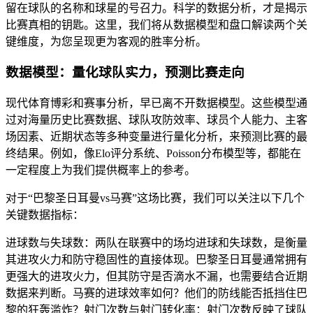
留在球队的名称和球星的号召力。科学的数据分析，才是揭示
比赛真相的钥匙。这里，我们将从数据模型和盘口解读两个关
键维度，为您呈现更为客观的胜率分析。
数据模型：量化球队实力，预测比赛走向
现代体育博彩和赛事分析，早已离不开数据模型。这些模型通
过对海量历史比赛数据、球队攻防效率、球员个人能力、主客
场因素、近期状态等多种变量进行量化分析，来预测比赛的最
终结果。例如，像Elo评分系统、Poisson分布模型等，都能在
一定程度上为我们提供概率上的参考。
对于“巴黎圣日耳曼vs马赛”这场比赛，我们可以关注以下几个
关键数据指标：
进球数与失球数：两队在联赛中的场均进球和失球数，是衡量
其进攻火力和防守稳固性的直接体现。巴黎圣日耳曼通常拥有
更强大的进攻火力，但其防守是否滴水不漏，也需要结合近期
数据来判断。马赛的进球效率如何？他们的防线能否抵挡住巴
黎的狂轰滥炸？射门次数与射门转化率：射门次数反映了球队