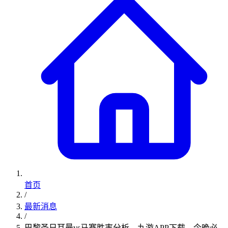
首页
/
最新消息
/
巴黎圣日耳曼vs马赛胜率分析，九游APP下载，今晚必