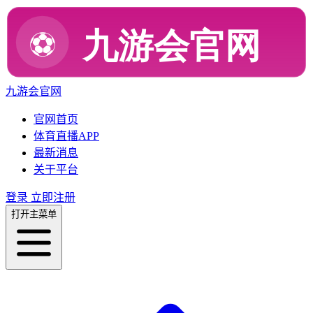
九游会官网
官网首页
体育直播APP
最新消息
关于平台
登录
立即注册
打开主菜单