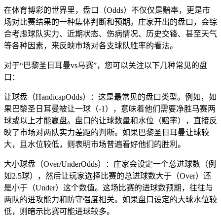
在体育博彩的世界里，盘口（Odds）不仅仅是赔率，更是市
场对比赛结果的一种集体判断和预期。庄家开出的盘口，会综
合考虑球队实力、近期状态、伤病情况、历史交锋、甚至天气
等各种因素，来反映市场对各支球队胜率的看法。
对于“巴黎圣日耳曼vs马赛”，您可以关注以下几种常见的盘
口：
让球盘（HandicapOdds）：这是最常见的盘口类型。例如，如
果巴黎圣日耳曼被让一球（-1），意味着他们需要净胜马赛两
球或以上才能赢盘。盘口的让球数量和水位（赔率），直接反
映了市场对两队实力差距的判断。如果巴黎圣日耳曼让球较
大，且水位较低，则表明市场普遍看好他们的胜利。
大小球盘（Over/UnderOdds）：庄家会设定一个总进球数（例
如2.5球），然后让玩家选择比赛的总进球数大于（Over）还
是小于（Under）这个数值。这场比赛的进球数预期，往往与
两队的进攻能力和防守强度相关。如果盘口设定的大球水位较
低，则暗示比赛可能进球较多。